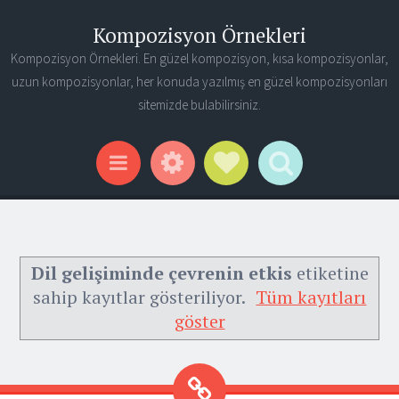
Kompozisyon Örnekleri
Kompozisyon Örnekleri. En güzel kompozisyon, kısa kompozisyonlar,
uzun kompozisyonlar, her konuda yazılmış en güzel kompozisyonları
sitemizde bulabilirsiniz.
Widgets
Social Links
Search
Menu
Dil gelişiminde çevrenin etkis
etiketine
sahip kayıtlar gösteriliyor.
Tüm kayıtları
göster