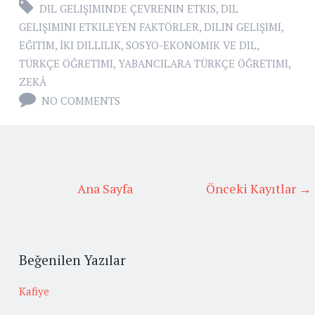
DIL GELIŞIMINDE ÇEVRENIN ETKIS
,
DIL
GELIŞIMINI ETKILEYEN FAKTÖRLER
,
DILIN GELIŞIMI
,
EĞITIM
,
İKI DILLILIK
,
SOSYO-EKONOMIK VE DIL
,
TÜRKÇE ÖĞRETIMI
,
YABANCILARA TÜRKÇE ÖĞRETIMI
,
ZEKÂ
NO COMMENTS
Ana Sayfa
Önceki Kayıtlar →
Beğenilen Yazılar
Kafiye