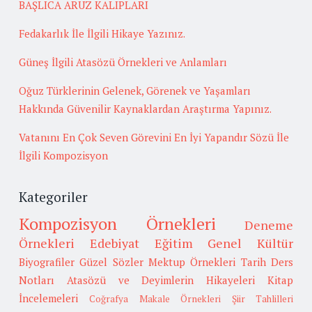
BAŞLICA ARUZ KALIPLARI
Fedakarlık İle İlgili Hikaye Yazınız.
Güneş İlgili Atasözü Örnekleri ve Anlamları
Oğuz Türklerinin Gelenek, Görenek ve Yaşamları
Hakkında Güvenilir Kaynaklardan Araştırma Yapınız.
Vatanını En Çok Seven Görevini En İyi Yapandır Sözü İle
İlgili Kompozisyon
Kategoriler
Kompozisyon Örnekleri
Deneme
Örnekleri
Edebiyat
Eğitim
Genel Kültür
Biyografiler
Güzel Sözler
Mektup Örnekleri
Tarih
Ders
Notları
Atasözü ve Deyimlerin Hikayeleri
Kitap
İncelemeleri
Coğrafya
Makale Örnekleri
Şiir Tahlilleri