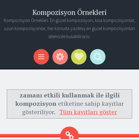
Kompozisyon Örnekleri
Kompozisyon Örnekleri. En güzel kompozisyon, kısa kompozisyonlar,
uzun kompozisyonlar, her konuda yazılmış en güzel kompozisyonları
sitemizde bulabilirsiniz.
Widgets
Social Links
Search
Menu
zamanı etkili kullanmak ile ilgili
kompozisyon
etiketine sahip kayıtlar
gösteriliyor.
Tüm kayıtları göster