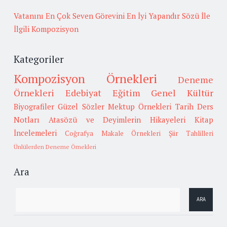
Vatanını En Çok Seven Görevini En İyi Yapandır Sözü İle
İlgili Kompozisyon
Kategoriler
Kompozisyon Örnekleri
Deneme
Örnekleri
Edebiyat
Eğitim
Genel Kültür
Biyografiler
Güzel Sözler
Mektup Örnekleri
Tarih
Ders
Notları
Atasözü ve Deyimlerin Hikayeleri
Kitap
İncelemeleri
Coğrafya
Makale Örnekleri
Şiir Tahlilleri
Ünlülerden Deneme Örnekleri
Ara