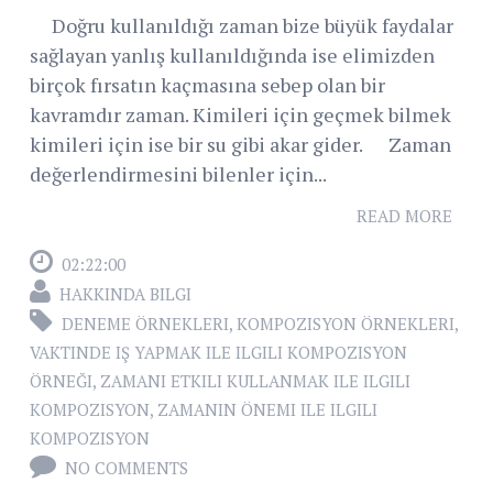
Doğru kullanıldığı zaman bize büyük faydalar
sağlayan yanlış kullanıldığında ise elimizden
birçok fırsatın kaçmasına sebep olan bir
kavramdır zaman. Kimileri için geçmek bilmek
kimileri için ise bir su gibi akar gider. Zaman
değerlendirmesini bilenler için...
READ MORE
02:22:00
HAKKINDA BILGI
DENEME ÖRNEKLERI
,
KOMPOZISYON ÖRNEKLERI
,
VAKTINDE IŞ YAPMAK ILE ILGILI KOMPOZISYON
ÖRNEĞI
,
ZAMANI ETKILI KULLANMAK ILE ILGILI
KOMPOZISYON
,
ZAMANIN ÖNEMI ILE ILGILI
KOMPOZISYON
NO COMMENTS