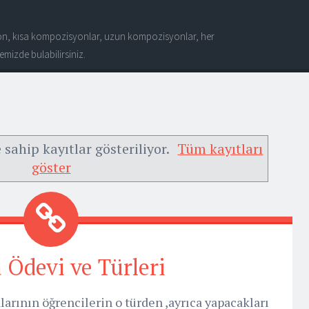
n, kısa kompozisyonlar, uzun kompozisyonlar, her
mizde bulabilirsiniz.
 sahip kayıtlar gösteriliyor.
Tüm kayıtları
göster
Ödevi ve Türleri
ının öğrencilerin o türden ,ayrıca yapacakları