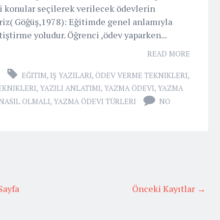
i konular seçilerek verilecek ödevlerin
liriz( Göğüş,1978): Eğitimde genel anlamıyla
tiştirme yoludur. Öğrenci ,ödev yaparken...
READ MORE
EĞITIM
,
IŞ YAZILARI
,
ÖDEV VERME TEKNIKLERI
,
EKNIKLERI
,
YAZILI ANLATIMI
,
YAZMA ÖDEVI
,
YAZMA
NASIL OLMALI
,
YAZMA ÖDEVI TÜRLERI
NO
Sayfa
Önceki Kayıtlar →