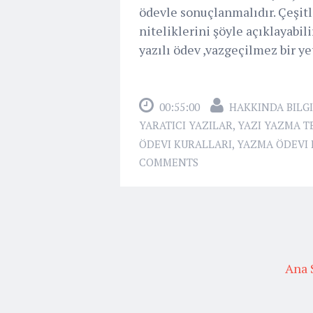
ödevle sonuçlanmalıdır. Çeşitl
niteliklerini şöyle açıklayabi
yazılı ödev ,vazgeçilmez bir ye
00:55:00
HAKKINDA BILGI
YARATICI YAZILAR
,
YAZI YAZMA T
ÖDEVI KURALLARI
,
YAZMA ÖDEVI 
COMMENTS
Ana 