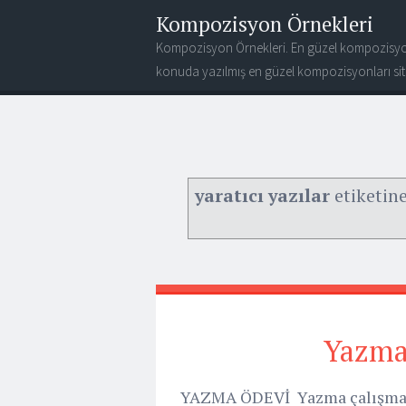
Kompozisyon Örnekleri
Kompozisyon Örnekleri. En güzel kompozisyo
konuda yazılmış en güzel kompozisyonları site
yaratıcı yazılar
etiketine
Yazma 
YAZMA ÖDEVİ Yazma çalışmalar