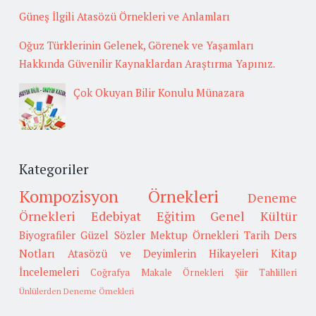
Güneş İlgili Atasözü Örnekleri ve Anlamları
Oğuz Türklerinin Gelenek, Görenek ve Yaşamları
Hakkında Güvenilir Kaynaklardan Araştırma Yapınız.
Çok Okuyan Bilir Konulu Münazara
Kategoriler
Kompozisyon Örnekleri
Deneme
Örnekleri
Edebiyat
Eğitim
Genel Kültür
Biyografiler
Güzel Sözler
Mektup Örnekleri
Tarih
Ders
Notları
Atasözü ve Deyimlerin Hikayeleri
Kitap
İncelemeleri
Coğrafya
Makale Örnekleri
Şiir Tahlilleri
Ünlülerden Deneme Örnekleri