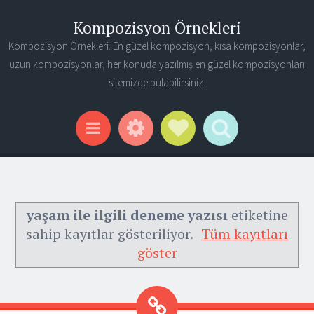
Kompozisyon Örnekleri
Kompozisyon Örnekleri. En güzel kompozisyon, kısa kompozisyonlar,
uzun kompozisyonlar, her konuda yazılmış en güzel kompozisyonları
sitemizde bulabilirsiniz.
Widgets
Social Links
Search
Menu
yaşam ile ilgili deneme yazısı
etiketine
sahip kayıtlar gösteriliyor.
Tüm kayıtları
göster