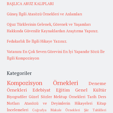
BAŞLICA ARUZ KALIPLARI
Güneş İlgili Atasözü Örnekleri ve Anlamları
Oğuz Türklerinin Gelenek, Görenek ve Yaşamları
Hakkında Güvenilir Kaynaklardan Araştırma Yapınız.
Fedakarlık İle İlgili Hikaye Yazınız.
Vatanını En Çok Seven Görevini En İyi Yapandır Sözü İle
İlgili Kompozisyon
Kategoriler
Kompozisyon Örnekleri
Deneme
Örnekleri
Edebiyat
Eğitim
Genel Kültür
Biyografiler
Güzel Sözler
Mektup Örnekleri
Tarih
Ders
Notları
Atasözü ve Deyimlerin Hikayeleri
Kitap
İncelemeleri
Coğrafya
Makale Örnekleri
Şiir Tahlilleri