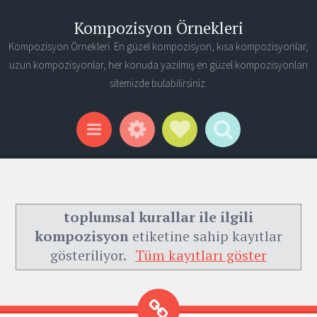
Kompozisyon Örnekleri
Kompozisyon Örnekleri. En güzel kompozisyon, kısa kompozisyonlar,
uzun kompozisyonlar, her konuda yazılmış en güzel kompozisyonları
sitemizde bulabilirsiniz.
Widgets
Social Links
Search
Menu
toplumsal kurallar ile ilgili
kompozisyon
etiketine sahip kayıtlar
gösteriliyor.
Tüm kayıtları göster