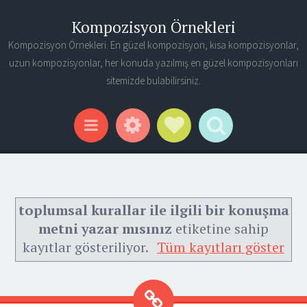
Kompozisyon Örnekleri
Kompozisyon Örnekleri. En güzel kompozisyon, kısa kompozisyonlar,
uzun kompozisyonlar, her konuda yazılmış en güzel kompozisyonları
sitemizde bulabilirsiniz.
Widgets
Social Links
Search
Menu
toplumsal kurallar ile ilgili bir konuşma
metni yazar mısınız
etiketine sahip
kayıtlar gösteriliyor.
Tüm kayıtları göster