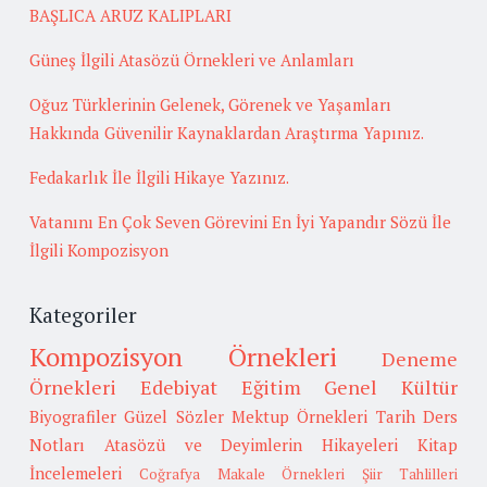
BAŞLICA ARUZ KALIPLARI
Güneş İlgili Atasözü Örnekleri ve Anlamları
Oğuz Türklerinin Gelenek, Görenek ve Yaşamları
Hakkında Güvenilir Kaynaklardan Araştırma Yapınız.
Fedakarlık İle İlgili Hikaye Yazınız.
Vatanını En Çok Seven Görevini En İyi Yapandır Sözü İle
İlgili Kompozisyon
Kategoriler
Kompozisyon Örnekleri
Deneme
Örnekleri
Edebiyat
Eğitim
Genel Kültür
Biyografiler
Güzel Sözler
Mektup Örnekleri
Tarih
Ders
Notları
Atasözü ve Deyimlerin Hikayeleri
Kitap
İncelemeleri
Coğrafya
Makale Örnekleri
Şiir Tahlilleri