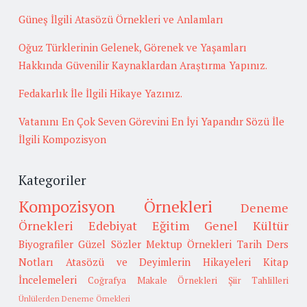
Güneş İlgili Atasözü Örnekleri ve Anlamları
Oğuz Türklerinin Gelenek, Görenek ve Yaşamları
Hakkında Güvenilir Kaynaklardan Araştırma Yapınız.
Fedakarlık İle İlgili Hikaye Yazınız.
Vatanını En Çok Seven Görevini En İyi Yapandır Sözü İle
İlgili Kompozisyon
Kategoriler
Kompozisyon Örnekleri
Deneme
Örnekleri
Edebiyat
Eğitim
Genel Kültür
Biyografiler
Güzel Sözler
Mektup Örnekleri
Tarih
Ders
Notları
Atasözü ve Deyimlerin Hikayeleri
Kitap
İncelemeleri
Coğrafya
Makale Örnekleri
Şiir Tahlilleri
Ünlülerden Deneme Örnekleri