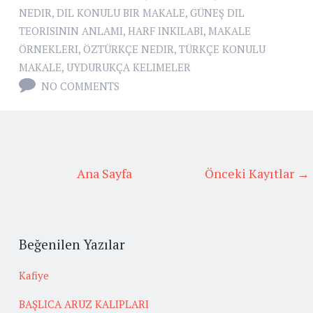
NEDIR
,
DIL KONULU BIR MAKALE
,
GÜNEŞ DIL
TEORISININ ANLAMI
,
HARF INKILABI
,
MAKALE
ÖRNEKLERI
,
ÖZTÜRKÇE NEDIR
,
TÜRKÇE KONULU
MAKALE
,
UYDURUKÇA KELIMELER
NO COMMENTS
Ana Sayfa
Önceki Kayıtlar →
Beğenilen Yazılar
Kafiye
BAŞLICA ARUZ KALIPLARI