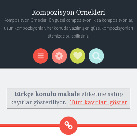
Kompozisyon Örnekleri
Kompozisyon Örnekleri. En güzel kompozisyon, kısa kompozisyonlar,
uzun kompozisyonlar, her konuda yazılmış en güzel kompozisyonları
sitemizde bulabilirsiniz.
Widgets
Social Links
Search
Menu
türkçe konulu makale
etiketine sahip
kayıtlar gösteriliyor.
Tüm kayıtları göster