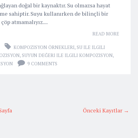
ağlayan doğal bir kaynaktır. Su olmazsa hayat
e sahiptir. Suyu kullanırken de bilinçli bir
 çöp atmamalıyız....
READ MORE
KOMPOZISYON ÖRNEKLERI
,
SU ILE ILGILI
OZISYON
,
SUYUN DEĞERI ILE ILGILI KOMPOZISYON
,
ISYON
9 COMMENTS
Sayfa
Önceki Kayıtlar →