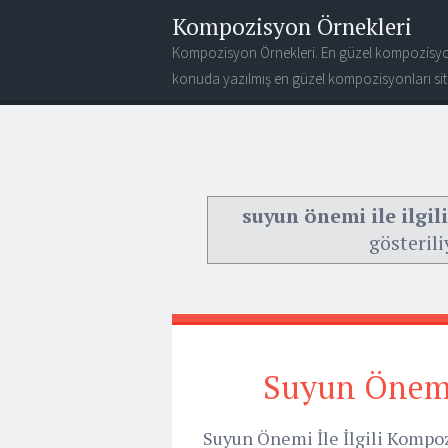
Kompozisyon Örnekleri
Kompozisyon Örnekleri. En güzel kompozisyo
konuda yazılmış en güzel kompozisyonları site
suyun önemi ile ilgi
gösterili
Suyun Önemi 
Suyun Önemi İle İlgili Kompoz