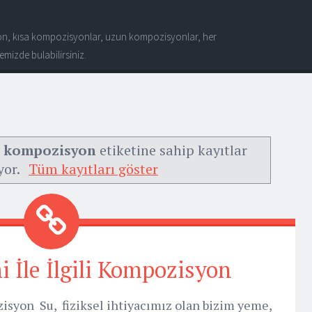
n, kısa kompozisyonlar, uzun kompozisyonlar, her
mizde bulabilirsiniz.
li kompozisyon
etiketine sahip kayıtlar
yor.
Tüm kayıtları göster
İle İlgili Kompozisyon
isyon Su, fiziksel ihtiyacımız olan bizim yeme,