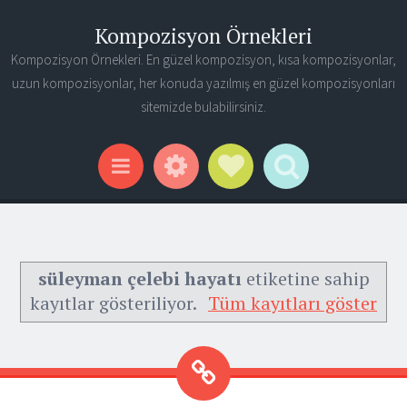
Kompozisyon Örnekleri
Kompozisyon Örnekleri. En güzel kompozisyon, kısa kompozisyonlar,
uzun kompozisyonlar, her konuda yazılmış en güzel kompozisyonları
sitemizde bulabilirsiniz.
Widgets
Social Links
Search
Menu
süleyman çelebi hayatı
etiketine sahip
kayıtlar gösteriliyor.
Tüm kayıtları göster