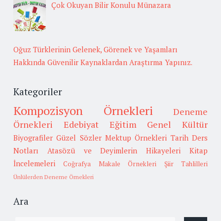
Çok Okuyan Bilir Konulu Münazara
Oğuz Türklerinin Gelenek, Görenek ve Yaşamları
Hakkında Güvenilir Kaynaklardan Araştırma Yapınız.
Kategoriler
Kompozisyon Örnekleri
Deneme
Örnekleri
Edebiyat
Eğitim
Genel Kültür
Biyografiler
Güzel Sözler
Mektup Örnekleri
Tarih
Ders
Notları
Atasözü ve Deyimlerin Hikayeleri
Kitap
İncelemeleri
Coğrafya
Makale Örnekleri
Şiir Tahlilleri
Ünlülerden Deneme Örnekleri
Ara