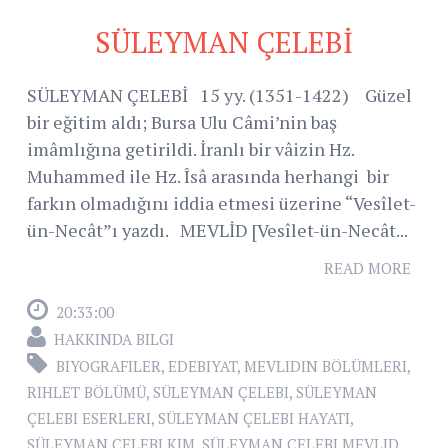
SÜLEYMAN ÇELEBİ
SÜLEYMAN ÇELEBİ 15 yy. (1351-1422) Güzel
bir eğitim aldı; Bursa Ulu Câmi’nin baş
imâmlığına getirildi. İranlı bir vâizin Hz.
Muhammed ile Hz. Îsâ arasında herhangi bir
farkın olmadığını iddia etmesi üzerine “Vesîlet-
ün-Necât”ı yazdı. MEVLİD [Vesîlet-ün-Necât...
READ MORE
20:33:00
HAKKINDA BILGI
BIYOGRAFILER
,
EDEBIYAT
,
MEVLIDIN BÖLÜMLERI
,
RIHLET BÖLÜMÜ
,
SÜLEYMAN ÇELEBI
,
SÜLEYMAN
ÇELEBI ESERLERI
,
SÜLEYMAN ÇELEBI HAYATI
,
SÜLEYMAN ÇELEBI KIM
,
SÜLEYMAN ÇELEBI MEVLID