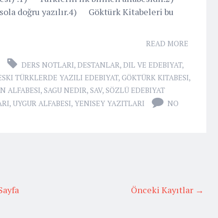
ola doğru yazılır.4) Göktürk Kitabeleri bu
READ MORE
DERS NOTLARI
,
DESTANLAR
,
DIL VE EDEBIYAT
,
ESKI TÜRKLERDE YAZILI EDEBIYAT
,
GÖKTÜRK KITABESI
,
N ALFABESI
,
SAGU NEDIR
,
SAV
,
SÖZLÜ EDEBIYAT
ARI
,
UYGUR ALFABESI
,
YENISEY YAZITLARI
NO
Sayfa
Önceki Kayıtlar →