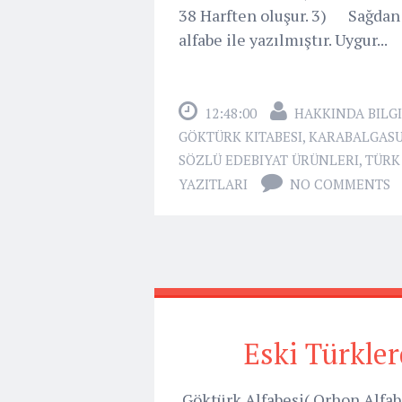
38 Harften oluşur. 3) Sağdan 
alfabe ile yazılmıştır. Uygur...
12:48:00
HAKKINDA BILGI
GÖKTÜRK KITABESI
,
KARABALGASU
SÖZLÜ EDEBIYAT ÜRÜNLERI
,
TÜRK
YAZITLARI
NO COMMENTS
Eski Türkler
Göktürk Alfabesi( Orhon Alfab