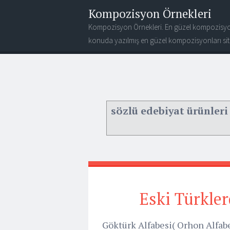
Kompozisyon Örnekleri
Kompozisyon Örnekleri. En güzel kompozisyo
konuda yazılmış en güzel kompozisyonları site
sözlü edebiyat ürünleri
Eski Türkler
Göktürk Alfabesi( Orhon Alfabe