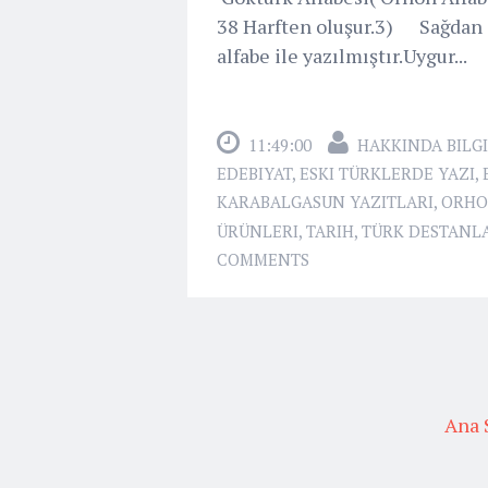
38 Harften oluşur.3) Sağdan s
alfabe ile yazılmıştır.Uygur...
11:49:00
HAKKINDA BILGI
EDEBIYAT
,
ESKI TÜRKLERDE YAZI
,
KARABALGASUN YAZITLARI
,
ORHO
ÜRÜNLERI
,
TARIH
,
TÜRK DESTANL
COMMENTS
Ana 