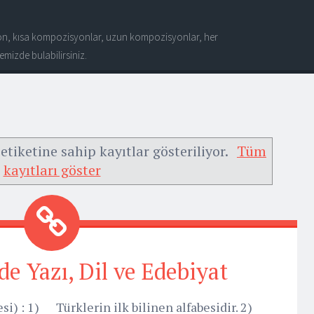
n, kısa kompozisyonlar, uzun kompozisyonlar, her
mizde bulabilirsiniz.
etiketine sahip kayıtlar gösteriliyor.
Tüm
kayıtları göster
de Yazı, Dil ve Edebiyat
si) : 1) Türklerin ilk bilinen alfabesidir. 2)