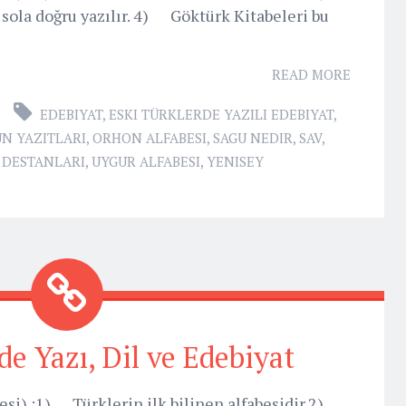
sola doğru yazılır. 4) Göktürk Kitabeleri bu
READ MORE
EDEBIYAT
,
ESKI TÜRKLERDE YAZILI EDEBIYAT
,
N YAZITLARI
,
ORHON ALFABESI
,
SAGU NEDIR
,
SAV
,
 DESTANLARI
,
UYGUR ALFABESI
,
YENISEY
de Yazı, Dil ve Edebiyat
esi) :1) Türklerin ilk bilinen alfabesidir.2)