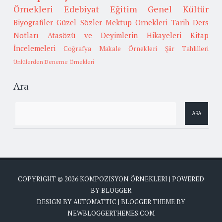
Örnekleri
Edebiyat
Eğitim
Genel Kültür
Biyografiler
Güzel Sözler
Mektup Örnekleri
Tarih
Ders
Notları
Atasözü ve Deyimlerin Hikayeleri
Kitap
İncelemeleri
Coğrafya
Makale Örnekleri
Şiir Tahlilleri
Ünlülerden Deneme Örnekleri
Ara
COPYRIGHT ©
2026
KOMPOZISYON ÖRNEKLERI
| POWERED
BY
BLOGGER
DESIGN BY
AUTOMATTIC
| BLOGGER THEME BY
NEWBLOGGERTHEMES.COM