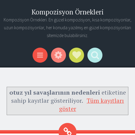
Kompozisyon Örnekleri
Kompozisyon Örnekleri. En güzel kompozisyon, kısa kompozisyonlar,
uzun kompozisyonlar, her konuda yazılmış en güzel kompozisyonları
sitemizde bulabilirsiniz.
Widgets
Social Links
Search
Menu
otuz yıl savaşlarının nedenleri
etiketine
sahip kayıtlar gösteriliyor.
Tüm kayıtları
göster