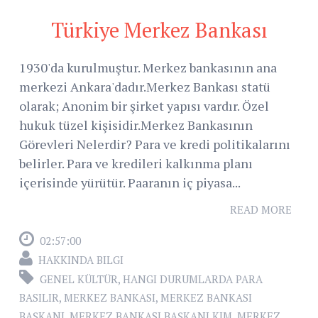
Türkiye Merkez Bankası
1930'da kurulmuştur. Merkez bankasının ana
merkezi Ankara'dadır.Merkez Bankası statü
olarak; Anonim bir şirket yapısı vardır. Özel
hukuk tüzel kişisidir.Merkez Bankasının
Görevleri Nelerdir? Para ve kredi politikalarını
belirler. Para ve kredileri kalkınma planı
içerisinde yürütür. Paaranın iç piyasa...
READ MORE
02:57:00
HAKKINDA BILGI
GENEL KÜLTÜR
,
HANGI DURUMLARDA PARA
BASILIR
,
MERKEZ BANKASI
,
MERKEZ BANKASI
BAŞKANI
,
MERKEZ BANKASI BAŞKANI KIM
,
MERKEZ