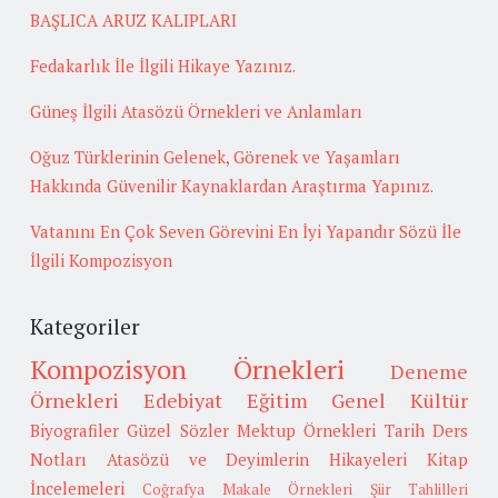
BAŞLICA ARUZ KALIPLARI
Fedakarlık İle İlgili Hikaye Yazınız.
Güneş İlgili Atasözü Örnekleri ve Anlamları
Oğuz Türklerinin Gelenek, Görenek ve Yaşamları
Hakkında Güvenilir Kaynaklardan Araştırma Yapınız.
Vatanını En Çok Seven Görevini En İyi Yapandır Sözü İle
İlgili Kompozisyon
Kategoriler
Kompozisyon Örnekleri
Deneme
Örnekleri
Edebiyat
Eğitim
Genel Kültür
Biyografiler
Güzel Sözler
Mektup Örnekleri
Tarih
Ders
Notları
Atasözü ve Deyimlerin Hikayeleri
Kitap
İncelemeleri
Coğrafya
Makale Örnekleri
Şiir Tahlilleri