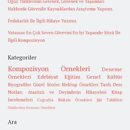
Oğuz Türklerinin Gelenek, Görenek ve Yaşamları
Hakkında Güvenilir Kaynaklardan Araştırma Yapınız.
Fedakarlık İle İlgili Hikaye Yazınız.
Vatanını En Çok Seven Görevini En İyi Yapandır Sözü İle
İlgili Kompozisyon
Kategoriler
Kompozisyon Örnekleri
Deneme
Örnekleri
Edebiyat
Eğitim
Genel Kültür
Biyografiler
Güzel Sözler
Mektup Örnekleri
Tarih
Ders
Notları
Atasözü ve Deyimlerin Hikayeleri
Kitap
İncelemeleri
Coğrafya
Makale Örnekleri
Şiir Tahlilleri
Ünlülerden Deneme Örnekleri
Ara