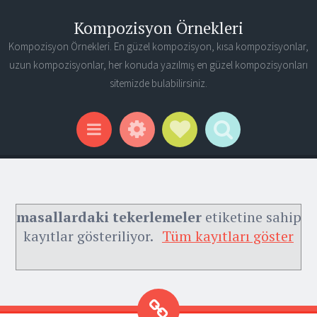
Kompozisyon Örnekleri
Kompozisyon Örnekleri. En güzel kompozisyon, kısa kompozisyonlar,
uzun kompozisyonlar, her konuda yazılmış en güzel kompozisyonları
sitemizde bulabilirsiniz.
Widgets
Social Links
Search
Menu
masallardaki tekerlemeler
etiketine sahip
kayıtlar gösteriliyor.
Tüm kayıtları göster