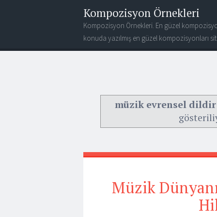
Kompozisyon Örnekleri
Kompozisyon Örnekleri. En güzel kompozisyo
konuda yazılmış en güzel kompozisyonları site
müzik evrensel dildi
gösterili
Müzik Dünyanın
Hi