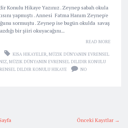
ir Konulu Hikaye Yazınız . Zeynep sabah okula
tısını yapmıştı . Annesi Fatma Hanım Zeynep'e
ğunu sormuştu . Zeynep ise bugün okulda savaş
azdığı bir şiiri okuyacağını...
READ MORE
KISA HIKAYELER
,
MÜZIK DÜNYANIN EVRENSEL
NIZ
,
MÜZIK DÜNYANIN EVRENSEL DILIDIR KONULU
RENSEL DILDIR KONULU HIKAYE
NO
Sayfa
Önceki Kayıtlar →