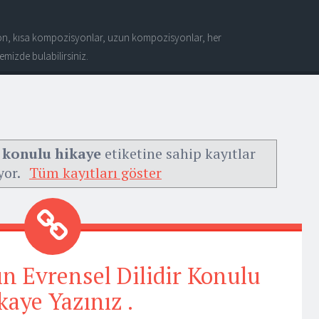
n, kısa kompozisyonlar, uzun kompozisyonlar, her
mizde bulabilirsiniz.
r konulu hikaye
etiketine sahip kayıtlar
yor.
Tüm kayıtları göster
 Evrensel Dilidir Konulu
kaye Yazınız .