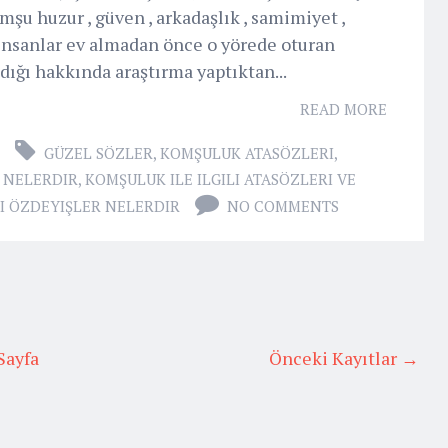
omşu huzur , güven , arkadaşlık , samimiyet ,
 insanlar ev almadan önce o yörede oturan
dığı hakkında araştırma yaptıktan...
READ MORE
GÜZEL SÖZLER
,
KOMŞULUK ATASÖZLERI
,
I NELERDIR
,
KOMŞULUK ILE ILGILI ATASÖZLERI VE
LI ÖZDEYIŞLER NELERDIR
NO COMMENTS
Sayfa
Önceki Kayıtlar →