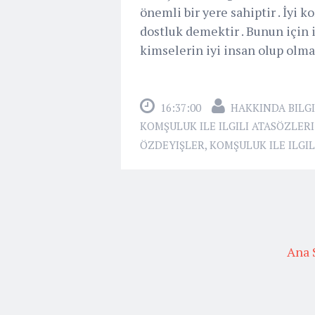
önemli bir yere sahiptir . İyi k
dostluk demektir . Bunun için
kimselerin iyi insan olup olma
16:37:00
HAKKINDA BILGI
KOMŞULUK ILE ILGILI ATASÖZLER
ÖZDEYIŞLER
,
KOMŞULUK ILE ILGI
Ana 