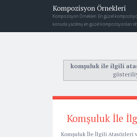
Kompozisyon Örnekleri
Kompozisyon Örnekleri. En güzel kompozisyo
konuda yazılmış en güzel kompozisyonları site
komşuluk ile ilgili ata
gösterili
Komşuluk İle İlg
Komşuluk İle İlgili Atasözleri