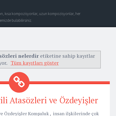
n, kısa kompozisyonlar, uzun kompozisyonlar, her
mizde bulabilirsiniz.
sözleri nelerdir
etiketine sahip kayıtlar
yor.
Tüm kayıtları göster
ili Atasözleri ve Özdeyişler
 ve Özdeyişler Komşuluk , insan ilşkilerinde çok