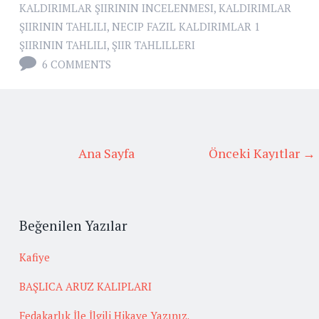
KALDIRIMLAR ŞIIRININ INCELENMESI
,
KALDIRIMLAR
ŞIIRININ TAHLILI
,
NECIP FAZIL KALDIRIMLAR 1
ŞIIRININ TAHLILI
,
ŞIIR TAHLILLERI
6 COMMENTS
Ana Sayfa
Önceki Kayıtlar →
Beğenilen Yazılar
Kafiye
BAŞLICA ARUZ KALIPLARI
Fedakarlık İle İlgili Hikaye Yazınız.