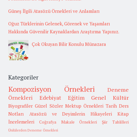
Güneş İlgili Atasözü Örnekleri ve Anlamları
Oğuz Türklerinin Gelenek, Görenek ve Yaşamları
Hakkında Güvenilir Kaynaklardan Araştırma Yapınız.
Çok Okuyan Bilir Konulu Münazara
Kategoriler
Kompozisyon Örnekleri
Deneme
Örnekleri
Edebiyat
Eğitim
Genel Kültür
Biyografiler
Güzel Sözler
Mektup Örnekleri
Tarih
Ders
Notları
Atasözü ve Deyimlerin Hikayeleri
Kitap
İncelemeleri
Coğrafya
Makale Örnekleri
Şiir Tahlilleri
Ünlülerden Deneme Örnekleri