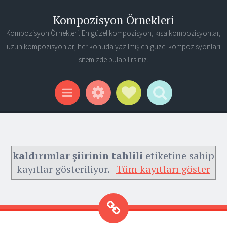
Kompozisyon Örnekleri
Kompozisyon Örnekleri. En güzel kompozisyon, kısa kompozisyonlar,
uzun kompozisyonlar, her konuda yazılmış en güzel kompozisyonları
sitemizde bulabilirsiniz.
Widgets
Social Links
Search
Menu
kaldırımlar şiirinin tahlili
etiketine sahip
kayıtlar gösteriliyor.
Tüm kayıtları göster