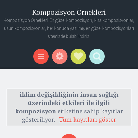
Kompozisyon Örnekleri
Kompozisyon Örnekleri. En güzel kompozisyon, kısa kompozisyonlar,
uzun kompozisyonlar, her konuda yazılmış en güzel kompozisyonları
sitemizde bulabilirsiniz.
Widgets
Social Links
Search
Menu
iklim değişikliğinin insan sağlığı
üzerindeki etkileri ile ilgili
kompozisyon
etiketine sahip kayıtlar
gösteriliyor.
Tüm kayıtları göster