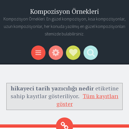
Kompozisyon Örnekleri
Kompozisyon Örnekleri. En güzel kompozisyon, kısa kompozisyonlar,
uzun kompozisyonlar, her konuda yazılmış en güzel kompozisyonları
sitemizde bulabilirsiniz.
Widgets
Social Links
Search
Menu
hikayeci tarih yazıcılığı nedir
etiketine
sahip kayıtlar gösteriliyor.
Tüm kayıtları
göster