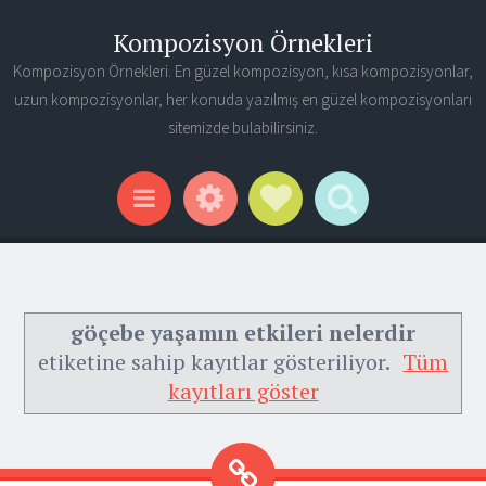
Kompozisyon Örnekleri
Kompozisyon Örnekleri. En güzel kompozisyon, kısa kompozisyonlar,
uzun kompozisyonlar, her konuda yazılmış en güzel kompozisyonları
sitemizde bulabilirsiniz.
Widgets
Social Links
Search
Menu
göçebe yaşamın etkileri nelerdir
etiketine sahip kayıtlar gösteriliyor.
Tüm
kayıtları göster