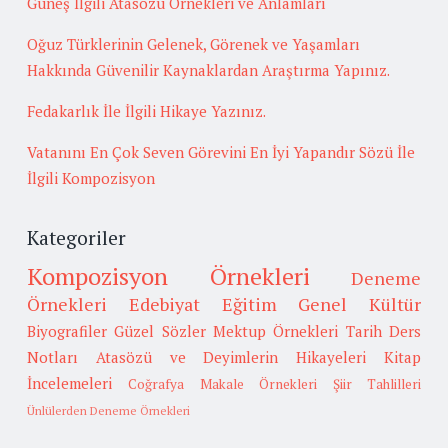
Güneş İlgili Atasözü Örnekleri ve Anlamları
Oğuz Türklerinin Gelenek, Görenek ve Yaşamları
Hakkında Güvenilir Kaynaklardan Araştırma Yapınız.
Fedakarlık İle İlgili Hikaye Yazınız.
Vatanını En Çok Seven Görevini En İyi Yapandır Sözü İle
İlgili Kompozisyon
Kategoriler
Kompozisyon Örnekleri
Deneme
Örnekleri
Edebiyat
Eğitim
Genel Kültür
Biyografiler
Güzel Sözler
Mektup Örnekleri
Tarih
Ders
Notları
Atasözü ve Deyimlerin Hikayeleri
Kitap
İncelemeleri
Coğrafya
Makale Örnekleri
Şiir Tahlilleri
Ünlülerden Deneme Örnekleri