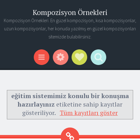
Kompozisyon Örnekleri
Kompozisyon Örnekleri. En güzel kompozisyon, kısa kompozisyonlar,
uzun kompozisyonlar, her konuda yazılmış en güzel kompozisyonları
sitemizde bulabilirsiniz.
Widgets
Social Links
Search
Menu
eğitim sistemimiz konulu bir konuşma
hazırlayınız
etiketine sahip kayıtlar
gösteriliyor.
Tüm kayıtları göster