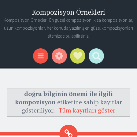
Kompozisyon Örnekleri
Kompozisyon Örnekleri. En güzel kompozisyon, kısa kompozisyonlar,
uzun kompozisyonlar, her konuda yazılmış en güzel kompozisyonları
sitemizde bulabilirsiniz.
Widgets
Social Links
Search
Menu
doğru bilginin önemi ile ilgili
kompozisyon
etiketine sahip kayıtlar
gösteriliyor.
Tüm kayıtları göster