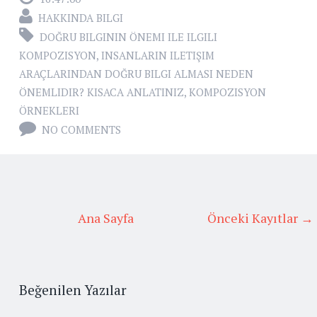
HAKKINDA BILGI
DOĞRU BILGININ ÖNEMI ILE ILGILI
KOMPOZISYON
,
INSANLARIN ILETIŞIM
ARAÇLARINDAN DOĞRU BILGI ALMASI NEDEN
ÖNEMLIDIR? KISACA ANLATINIZ
,
KOMPOZISYON
ÖRNEKLERI
NO COMMENTS
Ana Sayfa
Önceki Kayıtlar →
Beğenilen Yazılar