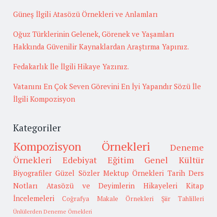
Güneş İlgili Atasözü Örnekleri ve Anlamları
Oğuz Türklerinin Gelenek, Görenek ve Yaşamları
Hakkında Güvenilir Kaynaklardan Araştırma Yapınız.
Fedakarlık İle İlgili Hikaye Yazınız.
Vatanını En Çok Seven Görevini En İyi Yapandır Sözü İle
İlgili Kompozisyon
Kategoriler
Kompozisyon Örnekleri
Deneme
Örnekleri
Edebiyat
Eğitim
Genel Kültür
Biyografiler
Güzel Sözler
Mektup Örnekleri
Tarih
Ders
Notları
Atasözü ve Deyimlerin Hikayeleri
Kitap
İncelemeleri
Coğrafya
Makale Örnekleri
Şiir Tahlilleri
Ünlülerden Deneme Örnekleri