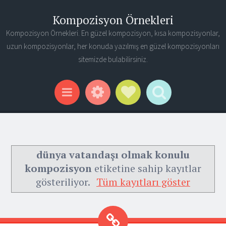
Kompozisyon Örnekleri
Kompozisyon Örnekleri. En güzel kompozisyon, kısa kompozisyonlar,
uzun kompozisyonlar, her konuda yazılmış en güzel kompozisyonları
sitemizde bulabilirsiniz.
Widgets
Social Links
Search
Menu
dünya vatandaşı olmak konulu
kompozisyon
etiketine sahip kayıtlar
gösteriliyor.
Tüm kayıtları göster