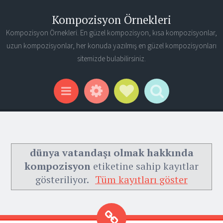
Kompozisyon Örnekleri
Kompozisyon Örnekleri. En güzel kompozisyon, kısa kompozisyonlar,
uzun kompozisyonlar, her konuda yazılmış en güzel kompozisyonları
sitemizde bulabilirsiniz.
Widgets
Social Links
Search
Menu
dünya vatandaşı olmak hakkında
kompozisyon
etiketine sahip kayıtlar
gösteriliyor.
Tüm kayıtları göster