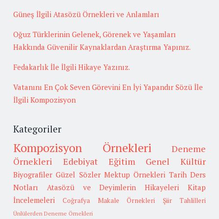
Güneş İlgili Atasözü Örnekleri ve Anlamları
Oğuz Türklerinin Gelenek, Görenek ve Yaşamları
Hakkında Güvenilir Kaynaklardan Araştırma Yapınız.
Fedakarlık İle İlgili Hikaye Yazınız.
Vatanını En Çok Seven Görevini En İyi Yapandır Sözü İle
İlgili Kompozisyon
Kategoriler
Kompozisyon Örnekleri
Deneme
Örnekleri
Edebiyat
Eğitim
Genel Kültür
Biyografiler
Güzel Sözler
Mektup Örnekleri
Tarih
Ders
Notları
Atasözü ve Deyimlerin Hikayeleri
Kitap
İncelemeleri
Coğrafya
Makale Örnekleri
Şiir Tahlilleri
Ünlülerden Deneme Örnekleri