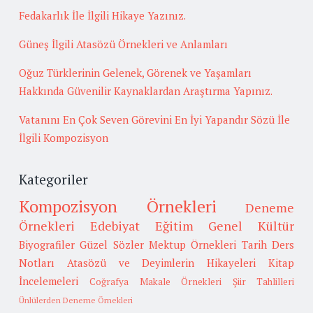
Fedakarlık İle İlgili Hikaye Yazınız.
Güneş İlgili Atasözü Örnekleri ve Anlamları
Oğuz Türklerinin Gelenek, Görenek ve Yaşamları
Hakkında Güvenilir Kaynaklardan Araştırma Yapınız.
Vatanını En Çok Seven Görevini En İyi Yapandır Sözü İle
İlgili Kompozisyon
Kategoriler
Kompozisyon Örnekleri
Deneme
Örnekleri
Edebiyat
Eğitim
Genel Kültür
Biyografiler
Güzel Sözler
Mektup Örnekleri
Tarih
Ders
Notları
Atasözü ve Deyimlerin Hikayeleri
Kitap
İncelemeleri
Coğrafya
Makale Örnekleri
Şiir Tahlilleri
Ünlülerden Deneme Örnekleri