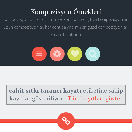
Kompozisyon Örnekleri
Kompozisyon Örnekleri. En güzel kompozisyon, kısa kompozisyonlar,
uzun kompozisyonlar, her konuda yazılmış en güzel kompozisyonları
sitemizde bulabilirsiniz.
Widgets
Social Links
Search
Menu
cahit sıtkı tarancı hayatı
etiketine sahip
kayıtlar gösteriliyor.
Tüm kayıtları göster