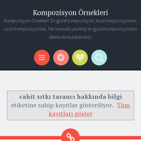
Kompozisyon Örnekleri
Kompozisyon Örnekleri. En güzel kompozisyon, kısa kompozisyonlar,
uzun kompozisyonlar, her konuda yazılmış en güzel kompozisyonları
sitemizde bulabilirsiniz.
Widgets
Social Links
Search
Menu
cahit sıtkı tarancı hakkında bilgi
etiketine sahip kayıtlar gösteriliyor.
Tüm
kayıtları göster