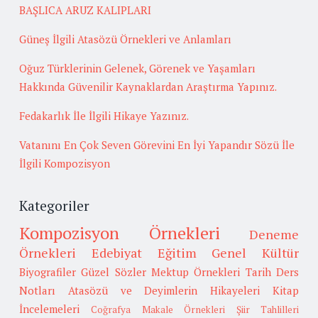
BAŞLICA ARUZ KALIPLARI
Güneş İlgili Atasözü Örnekleri ve Anlamları
Oğuz Türklerinin Gelenek, Görenek ve Yaşamları
Hakkında Güvenilir Kaynaklardan Araştırma Yapınız.
Fedakarlık İle İlgili Hikaye Yazınız.
Vatanını En Çok Seven Görevini En İyi Yapandır Sözü İle
İlgili Kompozisyon
Kategoriler
Kompozisyon Örnekleri
Deneme
Örnekleri
Edebiyat
Eğitim
Genel Kültür
Biyografiler
Güzel Sözler
Mektup Örnekleri
Tarih
Ders
Notları
Atasözü ve Deyimlerin Hikayeleri
Kitap
İncelemeleri
Coğrafya
Makale Örnekleri
Şiir Tahlilleri