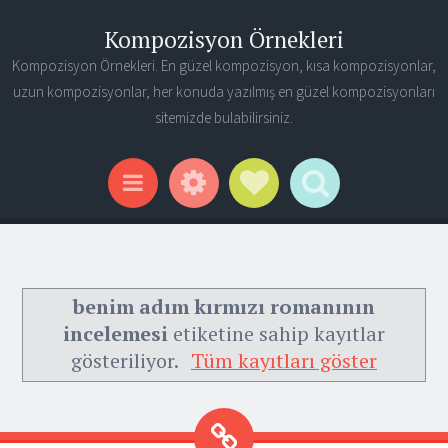
Kompozisyon Örnekleri
Kompozisyon Örnekleri. En güzel kompozisyon, kısa kompozisyonlar,
uzun kompozisyonlar, her konuda yazılmış en güzel kompozisyonları
sitemizde bulabilirsiniz.
Widgets
Social Links
Search
Menu
benim adım kırmızı romanının
incelemesi
etiketine sahip kayıtlar
gösteriliyor.
Tüm kayıtları göster