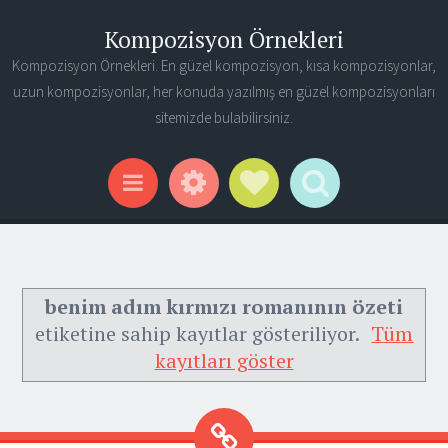
Kompozisyon Örnekleri
Kompozisyon Örnekleri. En güzel kompozisyon, kısa kompozisyonlar,
uzun kompozisyonlar, her konuda yazılmış en güzel kompozisyonları
sitemizde bulabilirsiniz.
Widgets
Social Links
Search
Menu
benim adım kırmızı romanının özeti
etiketine sahip kayıtlar gösteriliyor.
Tüm
kayıtları göster