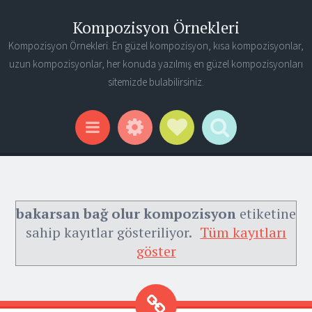
Kompozisyon Örnekleri
Kompozisyon Örnekleri. En güzel kompozisyon, kısa kompozisyonlar,
uzun kompozisyonlar, her konuda yazılmış en güzel kompozisyonları
sitemizde bulabilirsiniz.
Widgets
Social Links
Search
Menu
bakarsan bağ olur kompozisyon
etiketine
sahip kayıtlar gösteriliyor.
Tüm kayıtları
göster