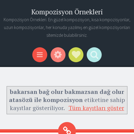
Kompozisyon Örnekleri
Kompozisyon Örnekleri. En güzel kompozisyon, kısa kompozisyonlar,
uzun kompozisyonlar, her konuda yazılmış en güzel kompozisyonları
sitemizde bulabilirsiniz.
Widgets
Social Links
Search
Menu
bakarsan bağ olur bakmazsan dağ olur
atasözü ile kompozisyon
etiketine sahip
kayıtlar gösteriliyor.
Tüm kayıtları göster