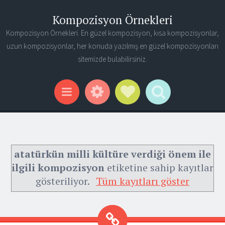
Kompozisyon Örnekleri
Kompozisyon Örnekleri. En güzel kompozisyon, kısa kompozisyonlar,
uzun kompozisyonlar, her konuda yazılmış en güzel kompozisyonları
sitemizde bulabilirsiniz.
Widgets
Social Links
Search
Menu
atatürkün milli kültüre verdiği önem ile
ilgili kompozisyon
etiketine sahip kayıtlar
gösteriliyor.
Tüm kayıtları göster