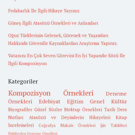
Fedakarlık İle İlgili Hikaye Yazınız.
Güneş İlgili Atasözü Örnekleri ve Anlamları
Oğuz Türklerinin Gelenek, Görenek ve Yaşamları
Hakkında Güvenilir Kaynaklardan Araştırma Yapınız.
Vatanını En Çok Seven Görevini En İyi Yapandır Sözü İle
İlgili Kompozisyon
Kategoriler
Kompozisyon Örnekleri
Deneme
Örnekleri
Edebiyat
Eğitim
Genel Kültür
Biyografiler
Güzel Sözler
Mektup Örnekleri
Tarih
Ders
Notları
Atasözü ve Deyimlerin Hikayeleri
Kitap
İncelemeleri
Coğrafya
Makale Örnekleri
Şiir Tahlilleri
Ünlülerden Deneme Örnekleri