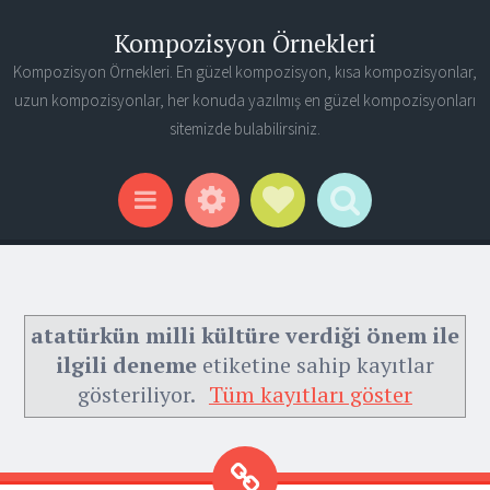
Kompozisyon Örnekleri
Kompozisyon Örnekleri. En güzel kompozisyon, kısa kompozisyonlar,
uzun kompozisyonlar, her konuda yazılmış en güzel kompozisyonları
sitemizde bulabilirsiniz.
Widgets
Social Links
Search
Menu
atatürkün milli kültüre verdiği önem ile
ilgili deneme
etiketine sahip kayıtlar
gösteriliyor.
Tüm kayıtları göster