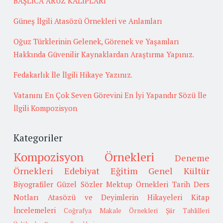
BAŞLICA ARUZ KALIPLARI
Güneş İlgili Atasözü Örnekleri ve Anlamları
Oğuz Türklerinin Gelenek, Görenek ve Yaşamları
Hakkında Güvenilir Kaynaklardan Araştırma Yapınız.
Fedakarlık İle İlgili Hikaye Yazınız.
Vatanını En Çok Seven Görevini En İyi Yapandır Sözü İle
İlgili Kompozisyon
Kategoriler
Kompozisyon Örnekleri
Deneme
Örnekleri
Edebiyat
Eğitim
Genel Kültür
Biyografiler
Güzel Sözler
Mektup Örnekleri
Tarih
Ders
Notları
Atasözü ve Deyimlerin Hikayeleri
Kitap
İncelemeleri
Coğrafya
Makale Örnekleri
Şiir Tahlilleri