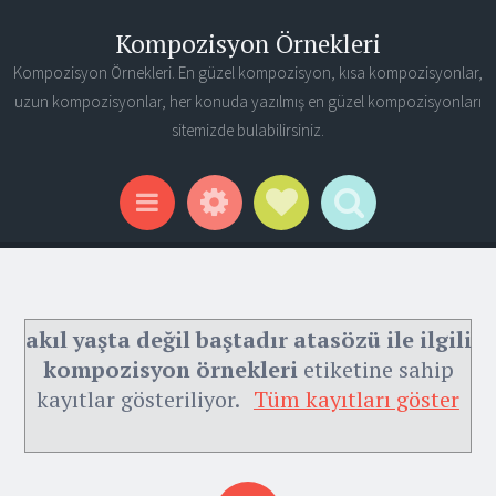
Kompozisyon Örnekleri
Kompozisyon Örnekleri. En güzel kompozisyon, kısa kompozisyonlar,
uzun kompozisyonlar, her konuda yazılmış en güzel kompozisyonları
sitemizde bulabilirsiniz.
Widgets
Social Links
Search
Menu
akıl yaşta değil baştadır atasözü ile ilgili
kompozisyon örnekleri
etiketine sahip
kayıtlar gösteriliyor.
Tüm kayıtları göster