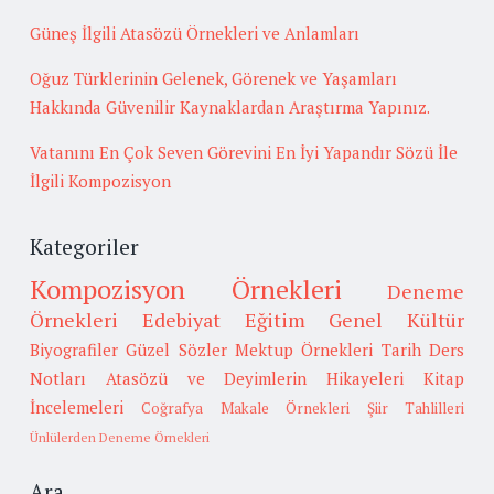
Güneş İlgili Atasözü Örnekleri ve Anlamları
Oğuz Türklerinin Gelenek, Görenek ve Yaşamları
Hakkında Güvenilir Kaynaklardan Araştırma Yapınız.
Vatanını En Çok Seven Görevini En İyi Yapandır Sözü İle
İlgili Kompozisyon
Kategoriler
Kompozisyon Örnekleri
Deneme
Örnekleri
Edebiyat
Eğitim
Genel Kültür
Biyografiler
Güzel Sözler
Mektup Örnekleri
Tarih
Ders
Notları
Atasözü ve Deyimlerin Hikayeleri
Kitap
İncelemeleri
Coğrafya
Makale Örnekleri
Şiir Tahlilleri
Ünlülerden Deneme Örnekleri
Ara