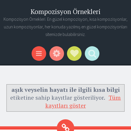
Kompozisyon Örnekleri
Kompozisyon Örnekleri. En güzel kompozisyon, kısa kompozisyonlar,
uzun kompozisyonlar, her konuda yazılmış en güzel kompozisyonları
sitemizde bulabilirsiniz.
Widgets
Social Links
Search
Menu
aşık veyselin hayatı ile ilgili kısa bilgi
etiketine sahip kayıtlar gösteriliyor.
Tüm
kayıtları göster