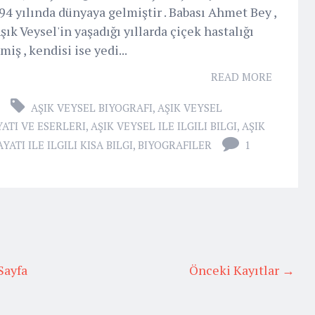
4 yılında dünyaya gelmiştir . Babası Ahmet Bey ,
şık Veysel'in yaşadığı yıllarda çiçek hastalığı
iş , kendisi ise yedi...
READ MORE
AŞIK VEYSEL BIYOGRAFI
,
AŞIK VEYSEL
ATI VE ESERLERI
,
AŞIK VEYSEL ILE ILGILI BILGI
,
AŞIK
ATI ILE ILGILI KISA BILGI
,
BIYOGRAFILER
1
Sayfa
Önceki Kayıtlar →