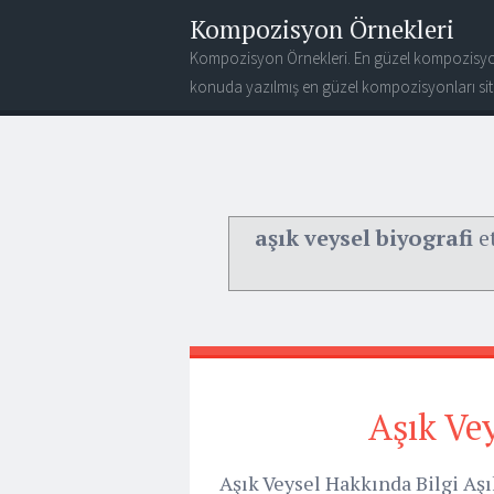
Kompozisyon Örnekleri
Kompozisyon Örnekleri. En güzel kompozisyo
konuda yazılmış en güzel kompozisyonları site
aşık veysel biyografi
et
Aşık Ve
Aşık Veysel Hakkında Bilgi Aşık