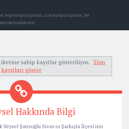
n, kısa kompozisyonlar, uzun kompozisyonlar, her
mizde bulabilirsiniz.
iketine sahip kayıtlar gösteriliyor.
Tüm
kayıtları göster
ysel Hakkında Bilgi
 Veysel Şatıroğlu Sivas'ın Şarkışla İlçesi'nin