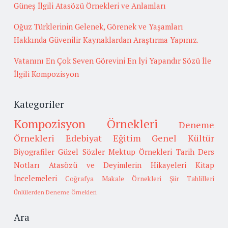
Güneş İlgili Atasözü Örnekleri ve Anlamları
Oğuz Türklerinin Gelenek, Görenek ve Yaşamları
Hakkında Güvenilir Kaynaklardan Araştırma Yapınız.
Vatanını En Çok Seven Görevini En İyi Yapandır Sözü İle
İlgili Kompozisyon
Kategoriler
Kompozisyon Örnekleri
Deneme
Örnekleri
Edebiyat
Eğitim
Genel Kültür
Biyografiler
Güzel Sözler
Mektup Örnekleri
Tarih
Ders
Notları
Atasözü ve Deyimlerin Hikayeleri
Kitap
İncelemeleri
Coğrafya
Makale Örnekleri
Şiir Tahlilleri
Ünlülerden Deneme Örnekleri
Ara