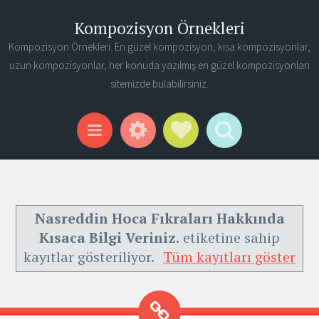
Kompozisyon Örnekleri
Kompozisyon Örnekleri. En güzel kompozisyon, kısa kompozisyonlar,
uzun kompozisyonlar, her konuda yazılmış en güzel kompozisyonları
sitemizde bulabilirsiniz.
Widgets
Social Links
Search
Menu
Nasreddin Hoca Fıkraları Hakkında
Kısaca Bilgi Veriniz.
etiketine sahip
kayıtlar gösteriliyor.
Tüm kayıtları göster