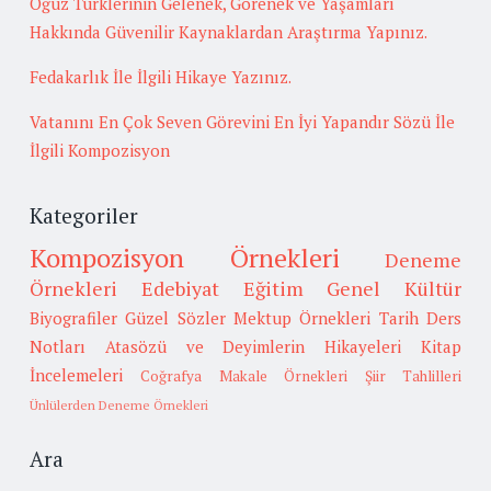
Oğuz Türklerinin Gelenek, Görenek ve Yaşamları
Hakkında Güvenilir Kaynaklardan Araştırma Yapınız.
Fedakarlık İle İlgili Hikaye Yazınız.
Vatanını En Çok Seven Görevini En İyi Yapandır Sözü İle
İlgili Kompozisyon
Kategoriler
Kompozisyon Örnekleri
Deneme
Örnekleri
Edebiyat
Eğitim
Genel Kültür
Biyografiler
Güzel Sözler
Mektup Örnekleri
Tarih
Ders
Notları
Atasözü ve Deyimlerin Hikayeleri
Kitap
İncelemeleri
Coğrafya
Makale Örnekleri
Şiir Tahlilleri
Ünlülerden Deneme Örnekleri
Ara