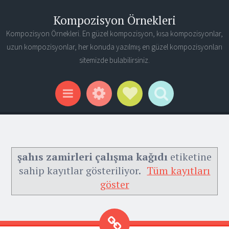
Kompozisyon Örnekleri
Kompozisyon Örnekleri. En güzel kompozisyon, kısa kompozisyonlar,
uzun kompozisyonlar, her konuda yazılmış en güzel kompozisyonları
sitemizde bulabilirsiniz.
Widgets
Social Links
Search
Menu
şahıs zamirleri çalışma kağıdı
etiketine
sahip kayıtlar gösteriliyor.
Tüm kayıtları
göster