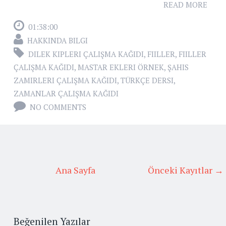
READ MORE
01:38:00
HAKKINDA BILGI
DILEK KIPLERI ÇALIŞMA KAĞIDI
,
FIILLER
,
FIILLER
ÇALIŞMA KAĞIDI
,
MASTAR EKLERI ÖRNEK
,
ŞAHIS
ZAMIRLERI ÇALIŞMA KAĞIDI
,
TÜRKÇE DERSI
,
ZAMANLAR ÇALIŞMA KAĞIDI
NO COMMENTS
Ana Sayfa
Önceki Kayıtlar →
Beğenilen Yazılar