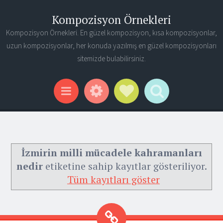
Kompozisyon Örnekleri
Kompozisyon Örnekleri. En güzel kompozisyon, kısa kompozisyonlar,
uzun kompozisyonlar, her konuda yazılmış en güzel kompozisyonları
sitemizde bulabilirsiniz.
Widgets
Social Links
Search
Menu
İzmirin milli mücadele kahramanları
nedir
etiketine sahip kayıtlar gösteriliyor.
Tüm kayıtları göster