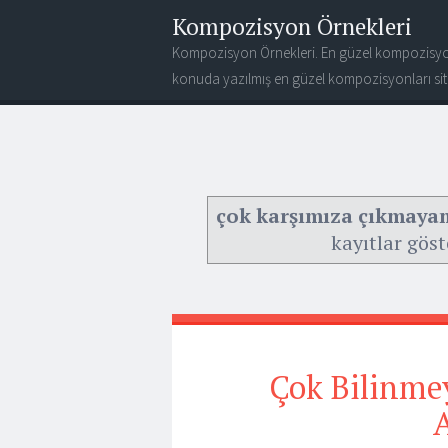
Kompozisyon Örnekleri
Kompozisyon Örnekleri. En güzel kompozisyo
konuda yazılmış en güzel kompozisyonları site
çok karşımıza çıkmayan
kayıtlar göst
Çok Bilinme
A