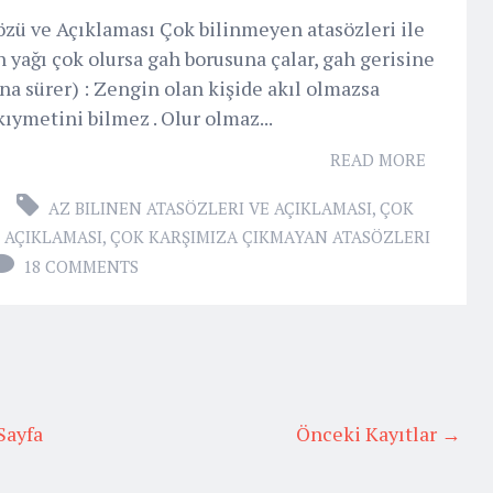
ü ve Açıklaması Çok bilinmeyen atasözleri ile
ın yağı çok olursa gah borusuna çalar, gah gerisine
na sürer) : Zengin olan kişide akıl olmazsa
kıymetini bilmez . Olur olmaz...
READ MORE
AZ BILINEN ATASÖZLERI VE AÇIKLAMASI
,
ÇOK
 AÇIKLAMASI
,
ÇOK KARŞIMIZA ÇIKMAYAN ATASÖZLERI
18 COMMENTS
Sayfa
Önceki Kayıtlar →