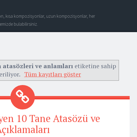
n, kısa kompozisyonlar, uzun kompozisyonlar, her
mizde bulabilirsiniz.
 atasözleri ve anlamları
etiketine sahip
eriliyor.
Tüm kayıtları göster
yen 10 Tane Atasözü ve
çıklamaları