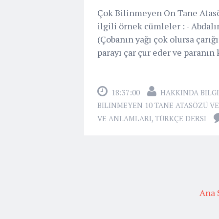
Çok Bilinmeyen On Tane Atasöz
ilgili örnek cümleler : - Abdal
(Çobanın yağı çok olursa çarığı
parayı çar çur eder ve paranın 
18:37:00
HAKKINDA BILGI
BILINMEYEN 10 TANE ATASÖZÜ VE
VE ANLAMLARI
,
TÜRKÇE DERSI
Ana 