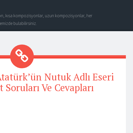
n, kısa kompozisyonlar, uzun kompozisyonlar, her
mizde bulabilirsiniz.
tatürk’ün Nutuk Adlı Eseri
est Soruları Ve Cevapları