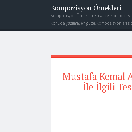
Kompozisyon Örnekleri
Kompozisyon Örnekleri. En güzel kompozisyo
konuda yazılmış en güzel kompozisyonları site
Mustafa Kemal A
İle İlgili T