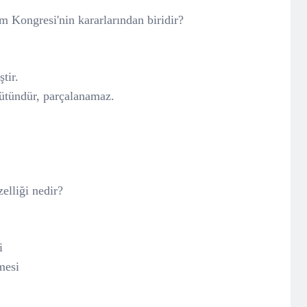
m Kongresi'nin kararlarından biridir?
tir.
 bütündür, parçalanamaz.
elliği nedir?
i
mesi