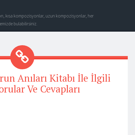
n, kısa kompozisyonlar, uzun kompozisyonlar, her
mizde bulabilirsiniz.
n Anıları Kitabı İle İlgili
orular Ve Cevapları