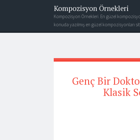
Kompozisyon Örnekleri
Kompozisyon Örnekleri. En güzel kompozisyo
konuda yazılmış en güzel kompozisyonları site
Genç Bir Doktoru
Klasik S