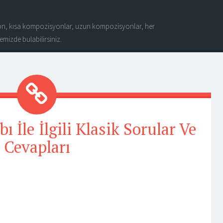
n, kısa kompozisyonlar, uzun kompozisyonlar, her
mizde bulabilirsiniz.
bı İle İlgili Klasik Sorular Ve
Cevapları