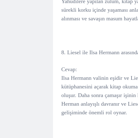
Yahudilere yapılan zulüm, kitap ya
sürekli korku içinde yaşaması anlat
alınması ve savaşın masum hayatla
8. Liesel ile Ilsa Hermann arasında
Cevap:
Ilsa Hermann valinin eşidir ve Lies
kütüphanesini açarak kitap okuma f
oluşur. Daha sonra çamaşır işinin 
Herman anlayışlı davranır ve Liese
gelişiminde önemli rol oynar.