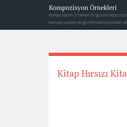
Kompozisyon Örnekleri
Kompozisyon Örnekleri. En güzel kompozisyo
konuda yazılmış en güzel kompozisyonları site
Kitap Hırsızı Kita