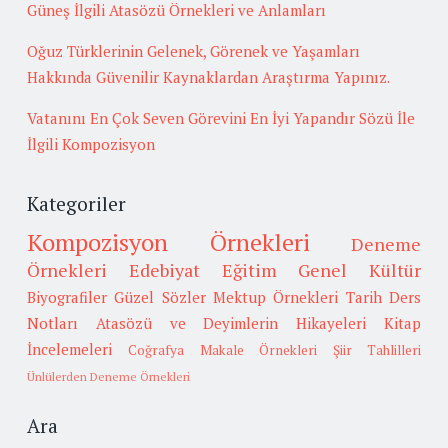
Güneş İlgili Atasözü Örnekleri ve Anlamları
Oğuz Türklerinin Gelenek, Görenek ve Yaşamları
Hakkında Güvenilir Kaynaklardan Araştırma Yapınız.
Vatanını En Çok Seven Görevini En İyi Yapandır Sözü İle
İlgili Kompozisyon
Kategoriler
Kompozisyon Örnekleri
Deneme
Örnekleri
Edebiyat
Eğitim
Genel Kültür
Biyografiler
Güzel Sözler
Mektup Örnekleri
Tarih
Ders
Notları
Atasözü ve Deyimlerin Hikayeleri
Kitap
İncelemeleri
Coğrafya
Makale Örnekleri
Şiir Tahlilleri
Ünlülerden Deneme Örnekleri
Ara