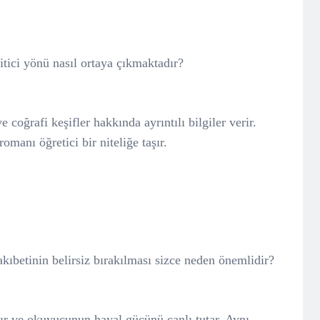
tici yönü nasıl ortaya çıkmaktadır?
 coğrafi keşifler hakkında ayrıntılı bilgiler verir.
omanı öğretici bir niteliğe taşır.
ıbetinin belirsiz bırakılması sizce neden önemlidir?
ırır ve okuyucunun hayal gücünü canlı tutar. Aynı