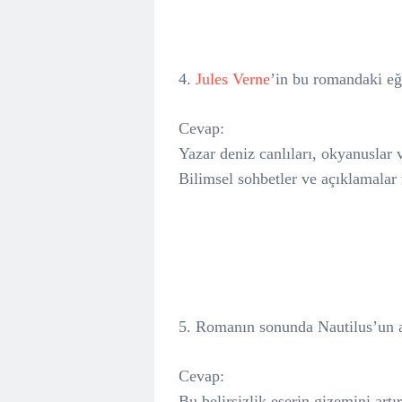
4.
Jules Verne
’in bu romandaki eği
Cevap:
Yazar deniz canlıları, okyanuslar ve
Bilimsel sohbetler ve açıklamalar r
5. Romanın sonunda Nautilus’un ak
Cevap:
Bu belirsizlik eserin gizemini art