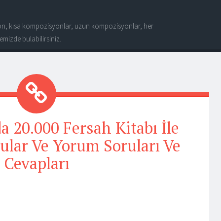
n, kısa kompozisyonlar, uzun kompozisyonlar, her
mizde bulabilirsiniz.
a 20.000 Fersah Kitabı İle
orular Ve Yorum Soruları Ve
Cevapları