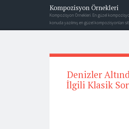
Kompozisyon Örnekleri
Kompozisyon Örnekleri. En güzel kompozisyo
konuda yazılmış en güzel kompozisyonları site
Denizler Altınd
İlgili Klasik S