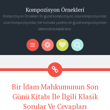
Kompozisyon Örnekleri
Kompozisyon Örnekleri. En güzel kompozisyon, kısa kompozisyonlar,
uzun kompozisyonlar, her konuda yazılmış en güzel kompozisyonları
sitemizde bulabilirsiniz.
Widgets
Social Links
Search
Menu
Bir İdam Mahkumunun Son
Günü Kitabı İle İlgili Klasik
Sorular Ve Cevapları