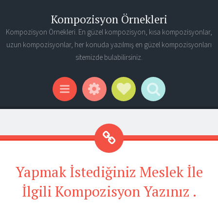
Kompozisyon Örnekleri
Kompozisyon Örnekleri. En güzel kompozisyon, kısa kompozisyonlar,
uzun kompozisyonlar, her konuda yazılmış en güzel kompozisyonları
sitemizde bulabilirsiniz.
Widgets
Social Links
Search
Menu
Yapmak İstediğiniz Meslek İle
İlgili Kompozisyon Yazınız .