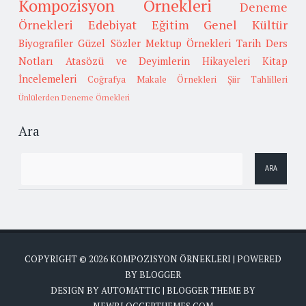
Kompozisyon Örnekleri
Deneme
Örnekleri
Edebiyat
Eğitim
Genel Kültür
Biyografiler
Güzel Sözler
Mektup Örnekleri
Tarih
Ders
Notları
Atasözü ve Deyimlerin Hikayeleri
Kitap
İncelemeleri
Coğrafya
Makale Örnekleri
Şiir Tahlilleri
Ünlülerden Deneme Örnekleri
Ara
COPYRIGHT ©
2026
KOMPOZISYON ÖRNEKLERI
| POWERED
BY
BLOGGER
DESIGN BY
AUTOMATTIC
| BLOGGER THEME BY
NEWBLOGGERTHEMES.COM