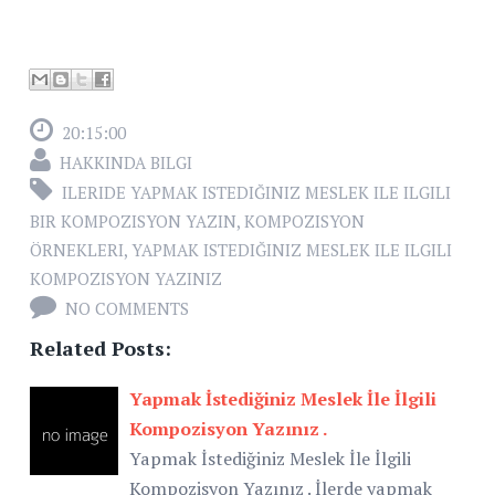
20:15:00
HAKKINDA BILGI
ILERIDE YAPMAK ISTEDIĞINIZ MESLEK ILE ILGILI
BIR KOMPOZISYON YAZIN
,
KOMPOZISYON
ÖRNEKLERI
,
YAPMAK ISTEDIĞINIZ MESLEK ILE ILGILI
KOMPOZISYON YAZINIZ
NO COMMENTS
Related Posts:
Yapmak İstediğiniz Meslek İle İlgili
Kompozisyon Yazınız .
Yapmak İstediğiniz Meslek İle İlgili
Kompozisyon Yazınız . İlerde yapmak