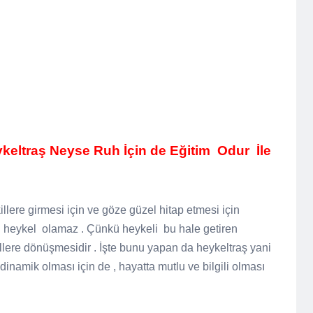
ykeltraş Neyse Ruh İçin de Eğitim Odur İle
illere girmesi için ve göze güzel hitap etmesi için
n heykel olamaz . Çünkü heykeli bu hale getiren
killere dönüşmesidir . İşte bunu yapan da heykeltraş yani
 dinamik olması için de , hayatta mutlu ve bilgili olması