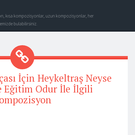
n, kısa kompozisyonlar, uzun kompozisyonlar, her
mizde bulabilirsiniz.
ası İçin Heykeltraş Neyse
 Eğitim Odur İle İlgili
ompozisyon