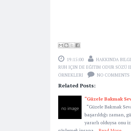
19:15:00
HAKKINDA BILGI
RUH IÇIN DE EĞITIM ODUR SÖZÜ 
ÖRNEKLERI
NO COMMENTS
Related Posts:
“Güzele Bakmak Sev
“Güzele Bakmak Sevap
başarıldığı zaman, gü
yararlı olduysa onu i
söylemek insana…
Read More