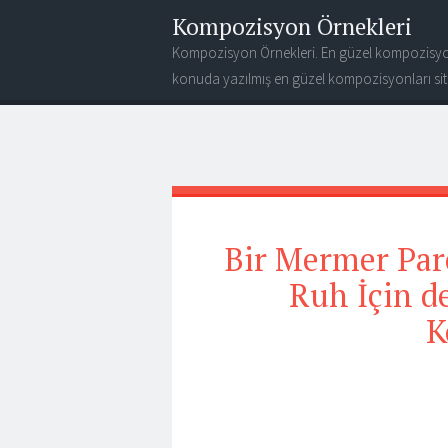
Kompozisyon Örnekleri
Kompozisyon Örnekleri. En güzel kompozisyo
konuda yazılmış en güzel kompozisyonları site
Bir Mermer Parç
Ruh İçin de
K