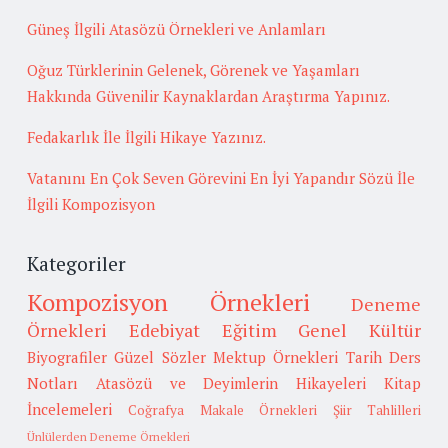
Güneş İlgili Atasözü Örnekleri ve Anlamları
Oğuz Türklerinin Gelenek, Görenek ve Yaşamları
Hakkında Güvenilir Kaynaklardan Araştırma Yapınız.
Fedakarlık İle İlgili Hikaye Yazınız.
Vatanını En Çok Seven Görevini En İyi Yapandır Sözü İle
İlgili Kompozisyon
Kategoriler
Kompozisyon Örnekleri
Deneme
Örnekleri
Edebiyat
Eğitim
Genel Kültür
Biyografiler
Güzel Sözler
Mektup Örnekleri
Tarih
Ders
Notları
Atasözü ve Deyimlerin Hikayeleri
Kitap
İncelemeleri
Coğrafya
Makale Örnekleri
Şiir Tahlilleri
Ünlülerden Deneme Örnekleri