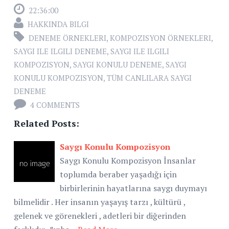
22:36:00
HAKKINDA BILGI
DENEME ÖRNEKLERI
,
KOMPOZISYON ÖRNEKLERI
,
SAYGI ILE ILGILI DENEME
,
SAYGI ILE ILGILI
KOMPOZISYON
,
SAYGI KONULU DENEME
,
SAYGI
KONULU KOMPOZISYON
,
TÜM CANLILARA SAYGI
DENEME
4 COMMENTS
Related Posts:
Saygı Konulu Kompozisyon
Saygı Konulu Kompozisyon İnsanlar
toplumda beraber yaşadığı için
birbirlerinin hayatlarına saygı duymayı
bilmelidir . Her insanın yaşayış tarzı , kültürü ,
gelenek ve görenekleri , adetleri bir diğerinden