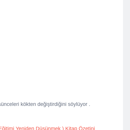
celeri kökten değiştirdiğini söylüyor .
ğitimi Yeniden Düşünmek ) Kitap Özetini