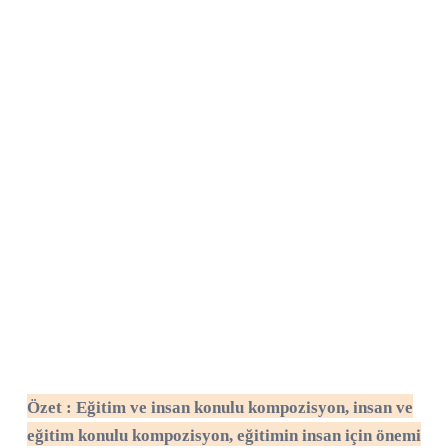
Özet : E
ğitim ve insan konulu kompozisyon, insan ve
eğitim konulu kompozisyon, eğitimin insan için önemi