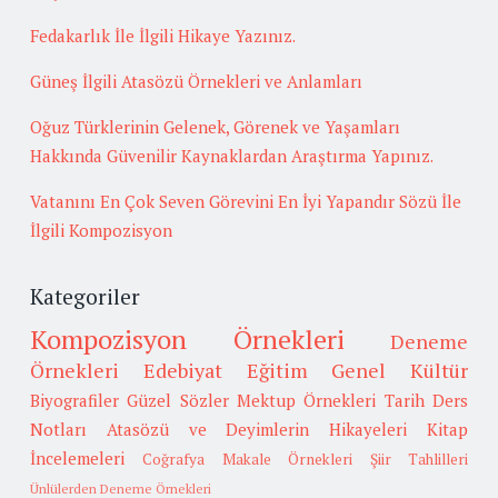
Fedakarlık İle İlgili Hikaye Yazınız.
Güneş İlgili Atasözü Örnekleri ve Anlamları
Oğuz Türklerinin Gelenek, Görenek ve Yaşamları
Hakkında Güvenilir Kaynaklardan Araştırma Yapınız.
Vatanını En Çok Seven Görevini En İyi Yapandır Sözü İle
İlgili Kompozisyon
Kategoriler
Kompozisyon Örnekleri
Deneme
Örnekleri
Edebiyat
Eğitim
Genel Kültür
Biyografiler
Güzel Sözler
Mektup Örnekleri
Tarih
Ders
Notları
Atasözü ve Deyimlerin Hikayeleri
Kitap
İncelemeleri
Coğrafya
Makale Örnekleri
Şiir Tahlilleri
Ünlülerden Deneme Örnekleri