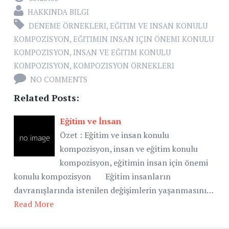
HAKKINDA BILGI
DENEME ÖRNEKLERI
,
EĞITIM VE INSAN KONULU
KOMPOZISYON
,
EĞITIMIN INSAN IÇIN ÖNEMI KONULU
KOMPOZISYON
,
INSAN VE EĞITIM KONULU
KOMPOZISYON
,
KOMPOZISYON ÖRNEKLERI
NO COMMENTS
Related Posts:
Eğitim ve İnsan
Özet : Eğitim ve insan konulu
kompozisyon, insan ve eğitim konulu
kompozisyon, eğitimin insan için önemi
konulu kompozisyon Eğitim insanların
davranışlarında istenilen değişimlerin yaşanmasını…
Read More